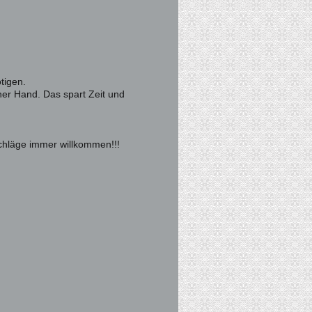
tigen.
ner Hand. Das spart Zeit und
chläge immer willkommen!!!