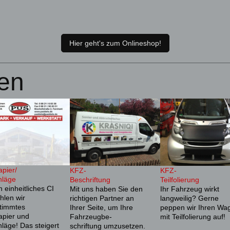
Hier geht's zum Onlineshop!
en
apier/
KFZ-
KFZ-
läge
Beschriftung
Teilfolierung
n einheitliches CI
Mit uns haben Sie den
Ihr Fahrzeug wirkt
hlen wir
richtigen Partner an
langweilig? Gerne
timmtes
Ihrer Seite, um Ihre
peppen wir Ihren Wa
apier und
Fahrzeugbe-
mit Teilfolierung auf!
läge! Das steigert
schriftung umzusetzen.