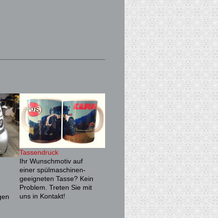
Tassendruck
Ihr Wunschmotiv auf
einer spülmaschinen-
geeigneten Tasse? Kein
Problem. Treten Sie mit
uns in Kontakt!
gen