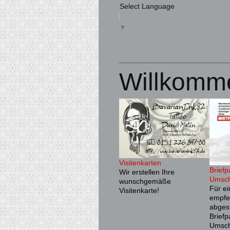
Select Language
▼
Willkomm
Visitenkarten
Briefp
Wir erstellen Ihre
Umsch
wunschgemäße
Für ei
Visitenkarte!
empfe
abges
Briefp
Umsch