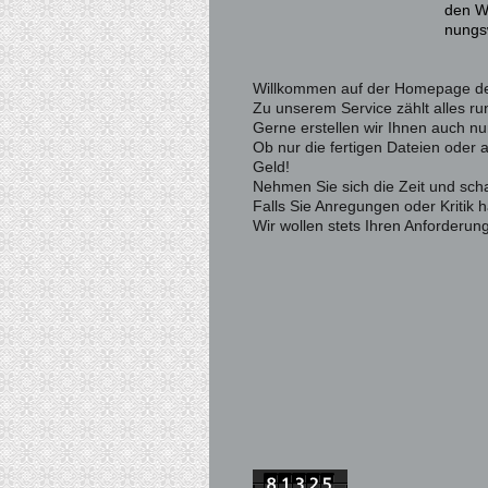
den W
nungs
Willkommen auf der Homepage des
Zu unserem Service zählt alles ru
Gerne erstellen wir Ihnen auch nu
Ob nur die fertigen Dateien oder 
Geld!
Nehmen Sie sich die Zeit und sc
Falls Sie Anregungen oder Kritik
Wir wollen stets Ihren Anforderu